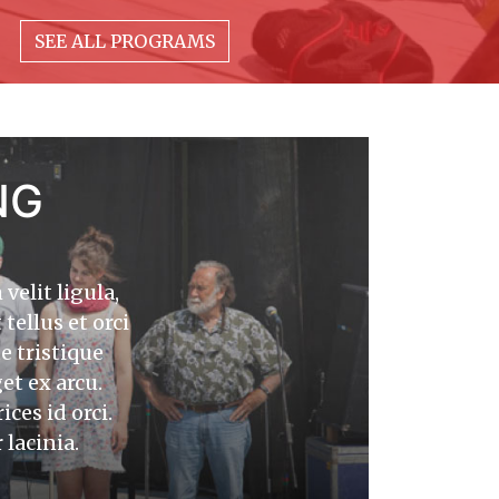
SEE ALL PROGRAMS
t amet, consectetur adipiscing elit. Etiam velit
it amet augue et, ornare lacinia justo. Curabitur at
NG
ces varius. In felis neque, porttitor vitae enim et,
sus. Nulla at tempus mauris, sit amet rutrum risus.
u. Curabitur enim risus, consequat consectetur
s id orci. Mauris quis dapibus dolor. In vulputate
velit ligula,
magna eu efficitur lacinia.
tellus et orci
ue tristique
a vitae ex elementum placerat. Etiam fermentum
 Mauris a cursus erat, vel posuere dui. Maecenas
et ex arcu.
 eros vestibulum venenatis sit amet quis magna.
ces id orci.
a est non porttitor lobortis. Orci varius natoque
 lacinia.
 dis parturient montes, nascetur ridiculus mus.
m vel sagittis et, tristique imperdiet erat. Nam