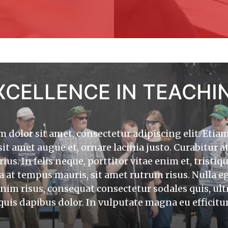
ing elit. Etiam velit
Lorem ipsum dolor si
ia justo. Curabitur at
ligula, consectetur s
XCELLENCE IN TEACHI
ttitor vitae enim et,
tellus et orci ultri
 sit amet rutrum risus.
tristique tristique ri
sequat consectetur
Nulla eget ex arc
us dolor. In vulputate
sodales quis, ultrice
dolor sit amet, consectetur adipiscing elit. Etiam 
it amet augue et, ornare lacinia justo. Curabitur at 
rius. In felis neque, porttitor vitae enim et, tristiq
erat. Etiam fermentum
Donec bibendum ligul
osuere dui. Maecenas
facilisis bibendum.
la at tempus mauris, sit amet rutrum risus. Nulla eg
it amet quis magna.
eget arcu sit amet
nim risus, consequat consectetur sodales quis, ultri
 Orci varius natoque
Vestibulum fringill
uis dapibus dolor. In vulputate magna eu efficitur
cetur ridiculus mus.
penatibus et magnis
imperdiet erat. Nam
Sed urna ex, rutru