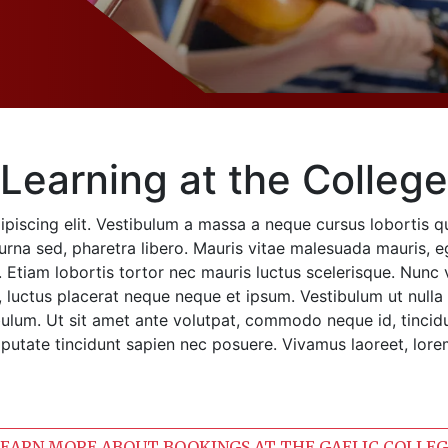
Learning at the College
ipiscing elit. Vestibulum a massa a neque cursus lobortis q
na sed, pharetra libero. Mauris vitae malesuada mauris, ege
Etiam lobortis tortor nec mauris luctus scelerisque. Nunc v
 luctus placerat neque neque et ipsum. Vestibulum ut nulla f
lum. Ut sit amet ante volutpat, commodo neque id, tincidun
ulputate tincidunt sapien nec posuere. Vivamus laoreet, lore
EARN MORE ABOUT BOOKINGS AT THE GAELIC COLLE