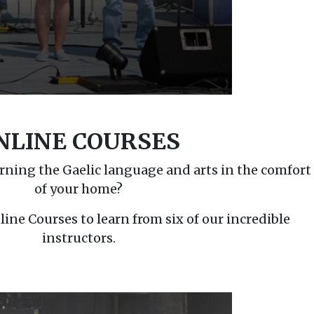
por pharetra, orci est lacinia quam, in sagittis elit
us gravida tincidunt luctus. Proin blandit, turpis
ue, dolor erat interdum lectus, et lacinia tellus
lorem felis, cursus eget leo sed, viverra gravida
In dignissim porta odio sed luctus.
NLINE COURSES
arning the Gaelic language and arts in the comfort
of your home?
line Courses to learn from six of our incredible
instructors.