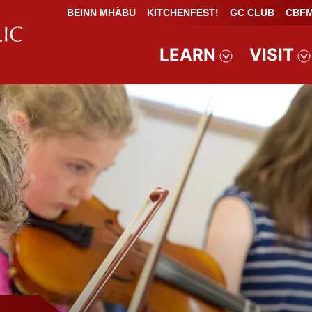
BEINN MHÀBU
KITCHENFEST!
GC CLUB
CBFM
LEARN
VISIT