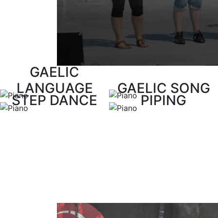
suscipit, dui eget tempor pharetra, orci est lacinia
lectus id nunc. Vivamus gravida tincidunt luctus.
sit amet mollis congue, dolor erat interdum lect
odio non nisl. Sed lorem felis, cursus eget leo 
augue. In dignissim porta odio sed
GAELIC
LANGUAGE
GAELIC SONG
STEP DANCE
PIPING