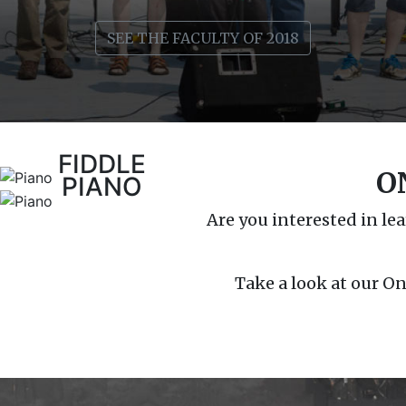
 quam, in sagittis elit
suscipit, dui eget tem
 Proin blandit, turpis
lectus id nunc. Vivam
SEE THE FACULTY OF 2018
us, et lacinia tellus
sit amet mollis cong
sed, viverra gravida
odio non nisl. Sed 
 luctus.
augue. 
FIDDLE
O
PIANO
Are you interested in le
Take a look at our On