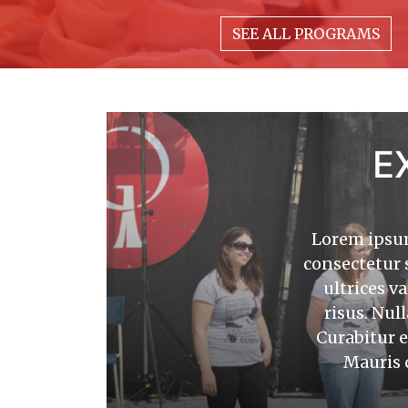
SEE ALL PROGRAMS
Lorem ipsum dolor sit amet, consectetur adipisc
ligula, consectetur sit amet augue et, ornare lacin
E
tellus et orci ultrices varius. In felis neque, por
tristique tristique risus. Nulla at tempus mauris,
Nulla eget ex arcu. Curabitur enim risus, con
sodales quis, ultrices id orci. Mauris quis dapib
Lorem ipsum 
magna eu efficitur lacinia.
consectetur s
ultrices va
Donec bibendum ligula vitae ex elementum plac
facilisis bibendum. Mauris a cursus erat, vel p
risus. Nul
eget arcu sit amet eros vestibulum venenatis s
Curabitur e
Vestibulum fringilla est non porttitor lobortis.
Mauris q
penatibus et magnis dis parturient montes, nas
Sed urna ex, rutrum vel sagittis et, tristique 